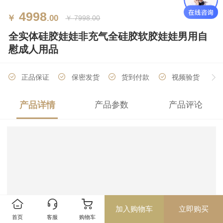
4998
￥
.00
￥
7998.00
全实体硅胶娃娃非充气全硅胶软胶娃娃男用自
慰成人用品
正品保证
保密发货
货到付款
视频验货
产品详情
产品参数
产品评论
厂家直销
分期付款
加入购物车
立即购买
首页
客服
购物车