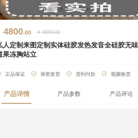
4800
￥
.00
￥
6000.00
私人定制来图定制实体硅胶发热发音全硅胶无
道果冻胸站立
正品保证
保密发货
货到付款
视频验货
产品详情
产品参数
产品评论
厂家直销
分期付款