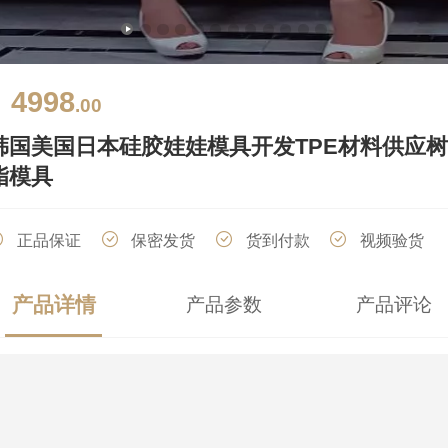
4998
￥
.00
韩国美国日本硅胶娃娃模具开发TPE材料供应
脂模具
正品保证
保密发货
货到付款
视频验货
产品详情
产品参数
产品评论
厂家直销
分期付款