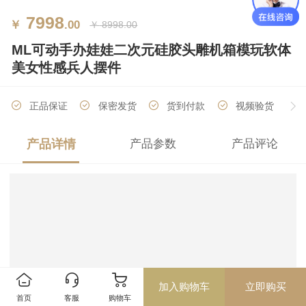
7998
￥
.00
￥
8998.00
ML可动手办娃娃二次元硅胶头雕机箱模玩软体
美女性感兵人摆件
正品保证
保密发货
货到付款
视频验货
产品详情
产品参数
产品评论
厂家直销
分期付款
加入购物车
立即购买
首页
客服
购物车