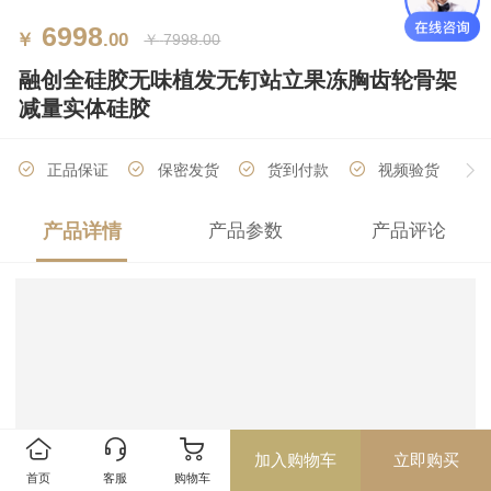
6998
￥
.00
￥
7998.00
融创全硅胶无味植发无钉站立果冻胸齿轮骨架
减量实体硅胶
正品保证
保密发货
货到付款
视频验货
产品详情
产品参数
产品评论
厂家直销
分期付款
加入购物车
立即购买
首页
客服
购物车