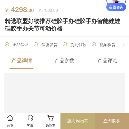
4298
￥
.00
￥
7000.00
精选联盟好物推荐硅胶手办硅胶手办智能娃娃
硅胶手办关节可动价格
正品保证
保密发货
货到付款
视频验货
产品详情
产品参数
产品评论
厂家直销
分期付款
加入购物车
立即购买
首页
客服
购物车