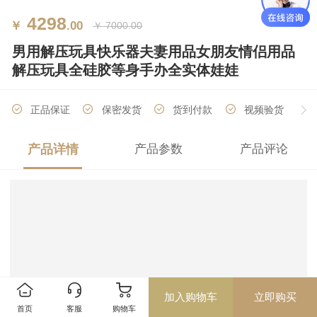
4298
￥
.00
￥
7000.00
男用解压玩具快乐器夫妻用品女朋友情侣用品
解压玩具全硅胶等身手办全实体娃娃
正品保证
保密发货
货到付款
视频验货
产品详情
产品参数
产品评论
厂家直销
分期付款
加入购物车
立即购买
首页
客服
购物车